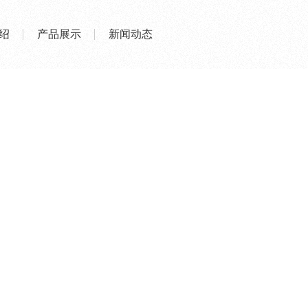
绍
产品展示
新闻动态