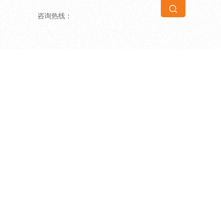
咨询热线：